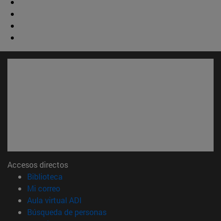
Accesos directos
(abre en nueva ventana)
Biblioteca
(abre en nueva ventana)
Mi correo
(abre en nueva ventana)
Aula virtual ADI
(abre en nueva ventana)
Búsqueda de personas