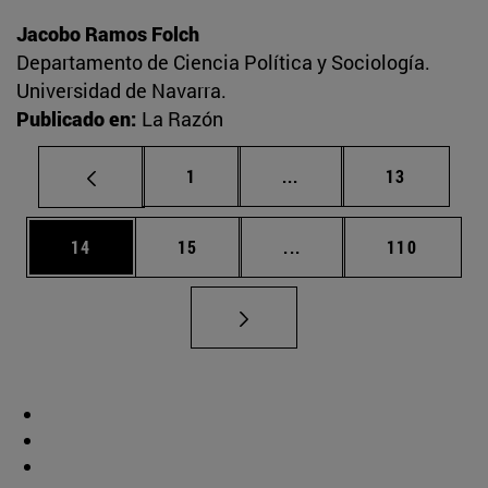
Jacobo Ramos Folch
Departamento de Ciencia Política y Sociología.
Universidad de Navarra.
Publicado en:
La Razón
Página
Páginas intermedias Us
Página
1
...
13
Página
Página
Páginas intermedias U
Página
14
15
...
110