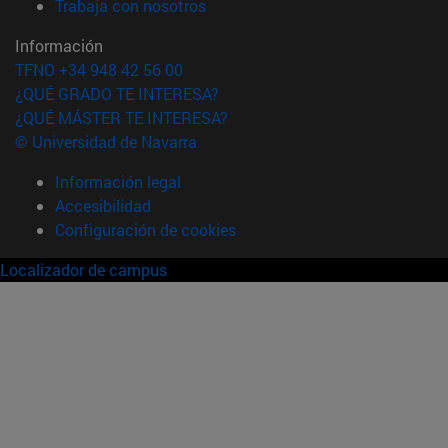
(abre en nueva ventana)
Trabaja con nosotros
Información
TFNO +34 948 42 56 00
¿QUÉ GRADO TE INTERESA?
¿QUÉ MÁSTER TE INTERESA?
© Universidad de Navarra
Información legal
Accesibilidad
Configuración de cookies
Localizador de campus