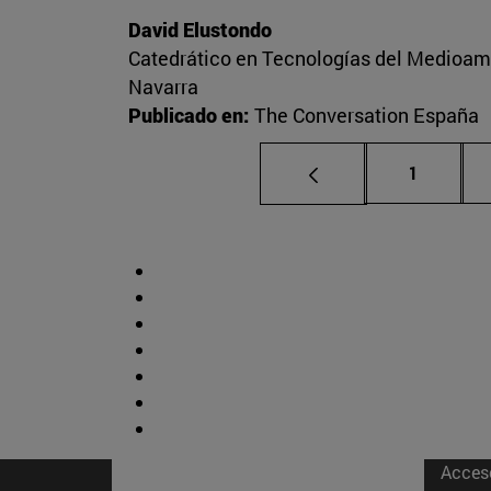
David Elustondo
Catedrático en Tecnologías del Medioambi
Navarra
Publicado en:
The Conversation España
Página
1
Acces