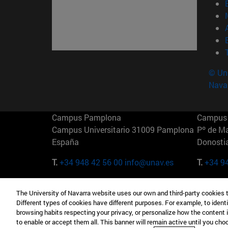
© Uni
Nava
Campus Pamplona
Campus 
Campus Universitario 31009 Pamplona
Pº de M
España
Donosti
T.
+34 948 42 56 00
info@unav.es
T.
+34 9
Campus Madrid (IESE)
Campus 
The University of Navarra website uses our own and third-party cookies 
Camino del Cerro Águila 3 28023
165 W 5
Different types of cookies have different purposes. For example, to identi
Madrid España
EE.UU
browsing habits respecting your privacy, or personalize how the content 
to enable or accept them all. This banner will remain active until you ch
T.
+34 912 11 30 00
T.
+1 64