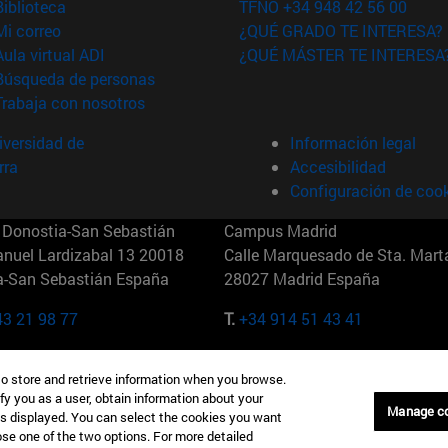
(abre en nueva ventana)
Biblioteca
TFNO +34 948 42 56 00
(abre en nueva ventana)
Mi correo
¿QUÉ GRADO TE INTERESA?
(abre en nueva ventana)
Aula virtual ADI
¿QUÉ MÁSTER TE INTERESA
(abre en nueva ventana)
Búsqueda de personas
(abre en nueva ventana)
Trabaja con nosotros
versidad de
Información legal
rra
Accesibilidad
Configuración de coo
Donostia-San Sebastián
Campus Madrid
anuel Lardizabal 13 20018
Calle Marquesado de Sta. Marta
a-San Sebastián España
28027 Madrid España
43 21 98 77
T.
+34 914 51 43 41
Nueva York (IESE)
Campus Munich (IESE)
to store and retrieve information when you browse.
7th St 10019-2201 Nueva York
Maria-Theresia-Straße 15 8167
fy you as a user, obtain information about your
Múnich Alemania
Manage c
is displayed. You can select the cookies you want
oose one of the two options. For more detailed
6 346 8850
T.
+49 89 24209790