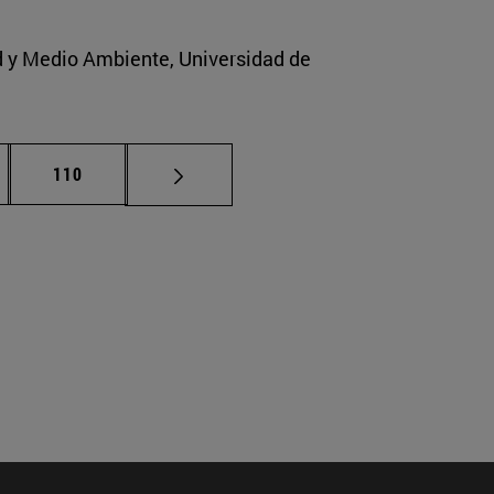
ad y Medio Ambiente, Universidad de
nas intermedias Use TAB para desplazarse.
Página
110