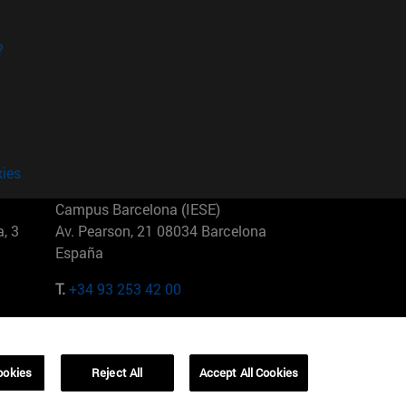
?
kies
Campus Barcelona (IESE)
, 3
Av. Pearson, 21 08034 Barcelona
España
T.
+34 93 253 42 00
Campus Sao Paulo (IESE)
5
Rua Martiniano de Carvalho, 573
01321001 Bela Vista Brasil
ookies
Reject All
Accept All Cookies
T.
+55 11 3177-8300