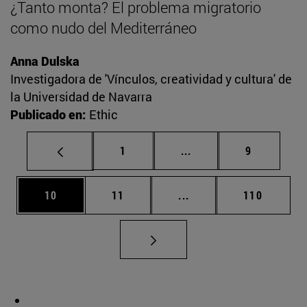
¿Tanto monta? El problema migratorio
como nudo del Mediterráneo
Anna Dulska
Investigadora de 'Vínculos, creatividad y cultura' de
la Universidad de Navarra
Publicado en:
Ethic
Página
Páginas intermedias U
Página
1
...
9
Página
Página
Páginas intermedias U
Página
10
11
...
110