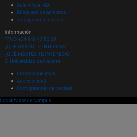
(abre en nueva ventana)
Aula virtual ADI
(abre en nueva ventana)
Búsqueda de personas
(abre en nueva ventana)
Trabaja con nosotros
Información
TFNO +34 948 42 56 00
¿QUÉ GRADO TE INTERESA?
¿QUÉ MÁSTER TE INTERESA?
© Universidad de Navarra
Información legal
Accesibilidad
Configuración de cookies
Localizador de campus