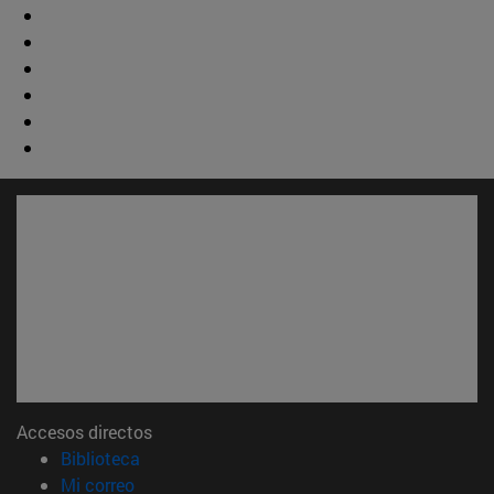
Accesos directos
(abre en nueva ventana)
Biblioteca
(abre en nueva ventana)
Mi correo