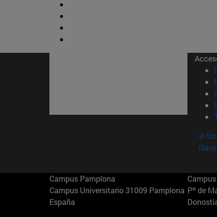
Acces
© Uni
Nava
Campus Pamplona
Campus 
Campus Universitario 31009 Pamplona
Pº de M
España
Donosti