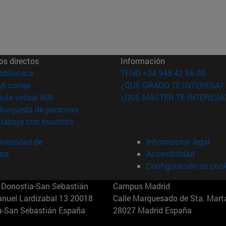
os directos
Información
(abre en nueva ventana)
Biblioteca
TFNO +34 948 42 56 00
(abre en nueva ventana)
Mi correo
¿QUÉ GRADO TE INTERESA?
(abre en nueva ventana)
Aula virtual ADI
¿QUÉ MÁSTER TE INTERESA
(abre en nueva ventana)
Búsqueda de personas
(abre en nueva ventana)
Trabaja con nosotros
versidad de
Información legal
rra
Accesibilidad
Configuración de coo
Donostia-San Sebastián
Campus Madrid
anuel Lardizabal 13 20018
Calle Marquesado de Sta. Marta
a-San Sebastián España
28027 Madrid España