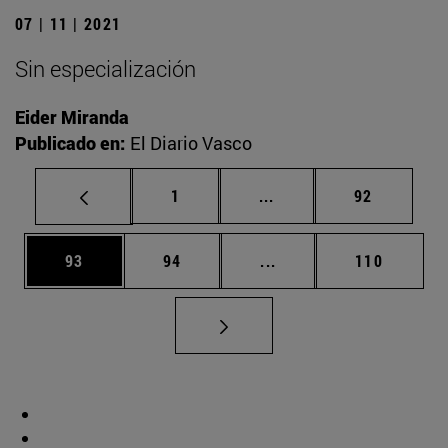
07 | 11 | 2021
Sin especialización
Eider Miranda
Publicado en:
El Diario Vasco
Página
Páginas intermedias Us
Página
1
...
92
Página
Página
Páginas intermedias U
Página
93
94
...
110