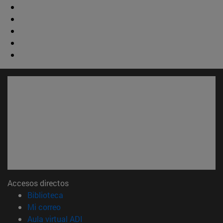
Accesos directos
(abre en nueva ventana)
Biblioteca
(abre en nueva ventana)
Mi correo
(abre en nueva ventana)
Aula virtual ADI