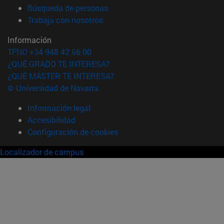
(abre en nueva ventana)
Búsqueda de personas
(abre en nueva ventana)
Trabaja con nosotros
Información
TFNO +34 948 42 56 00
¿QUÉ GRADO TE INTERESA?
¿QUÉ MÁSTER TE INTERESA?
© Universidad de Navarra
Información legal
Accesibilidad
Configuración de cookies
Localizador de campus