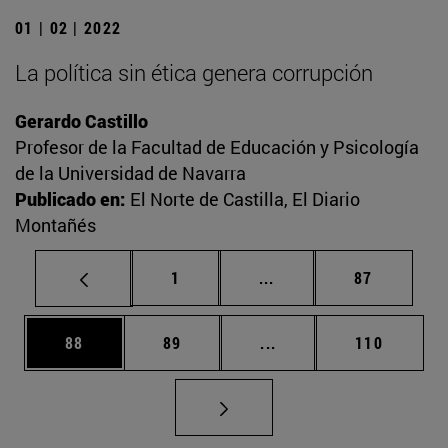
01 | 02 | 2022
La política sin ética genera corrupción
Gerardo Castillo
Profesor de la Facultad de Educación y Psicología
de la Universidad de Navarra
Publicado en:
El Norte de Castilla, El Diario
Montañés
Página
Páginas intermedias Us
Página
1
...
87
Página
Página
Páginas intermedias U
Página
88
89
...
110