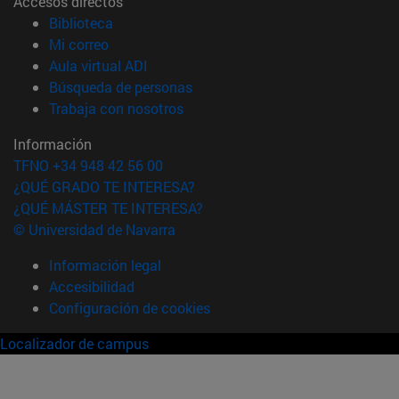
Accesos directos
(abre en nueva ventana)
Biblioteca
(abre en nueva ventana)
Mi correo
(abre en nueva ventana)
Aula virtual ADI
(abre en nueva ventana)
Búsqueda de personas
(abre en nueva ventana)
Trabaja con nosotros
Información
TFNO +34 948 42 56 00
¿QUÉ GRADO TE INTERESA?
¿QUÉ MÁSTER TE INTERESA?
© Universidad de Navarra
Información legal
Accesibilidad
Configuración de cookies
Localizador de campus