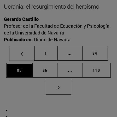
Ucrania: el resurgimiento del heroísmo
Gerardo Castillo
Profesor de la Facultad de Educación y Psicología
de la Universidad de Navarra
Publicado en:
Diario de Navarra
Página
Páginas intermedias Us
Página
1
...
84
Página
Página
Páginas intermedias U
Página
85
86
...
110