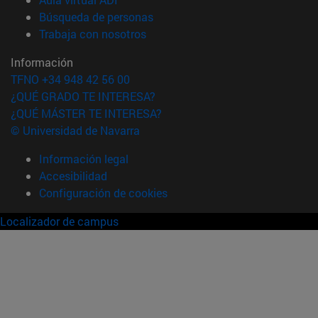
(abre en nueva ventana)
Búsqueda de personas
(abre en nueva ventana)
Trabaja con nosotros
Información
TFNO +34 948 42 56 00
¿QUÉ GRADO TE INTERESA?
¿QUÉ MÁSTER TE INTERESA?
© Universidad de Navarra
Información legal
Accesibilidad
Configuración de cookies
Localizador de campus