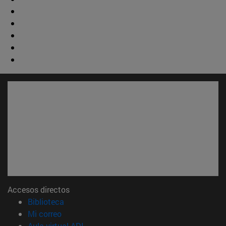
Accesos directos
(abre en nueva ventana)
Biblioteca
(abre en nueva ventana)
Mi correo
(abre en nueva ventana)
Aula virtual ADI