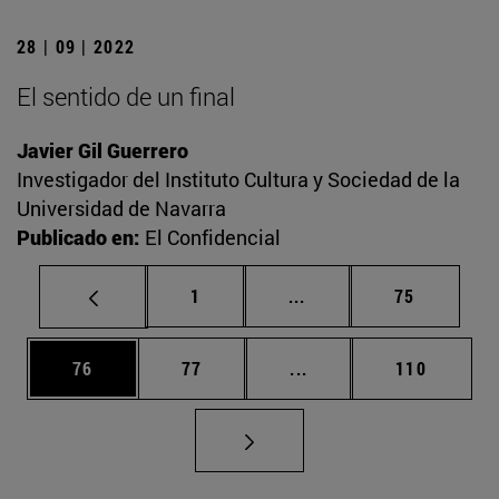
28 | 09 | 2022
El sentido de un final
Javier Gil Guerrero
Investigador del Instituto Cultura y Sociedad de la
Universidad de Navarra
Publicado en:
El Confidencial
Página
Páginas intermedias Us
Página
1
...
75
Página
Página
Páginas intermedias U
Página
76
77
...
110