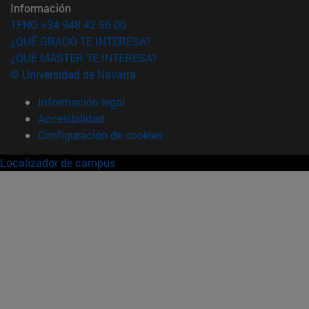
Información
TFNO +34 948 42 56 00
¿QUÉ GRADO TE INTERESA?
¿QUÉ MÁSTER TE INTERESA?
© Universidad de Navarra
Información legal
Accesibilidad
Configuración de cookies
Localizador de campus