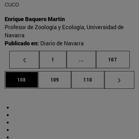
cuco
Enrique Baquero Martin
Profesor de Zoología y Ecología, Universidad de
Navarra
Publicado en:
Diario de Navarra
Página
Páginas intermedias Us
Página
1
...
107
Página
Página
Página
108
109
110