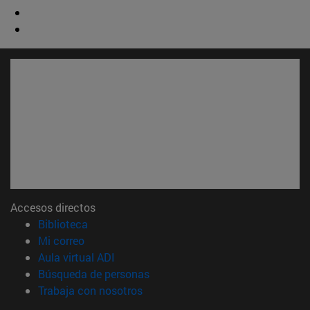
Accesos directos
(abre en nueva ventana)
Biblioteca
(abre en nueva ventana)
Mi correo
(abre en nueva ventana)
Aula virtual ADI
(abre en nueva ventana)
Búsqueda de personas
(abre en nueva ventana)
Trabaja con nosotros