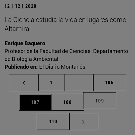
12 | 12 | 2020
La Ciencia estudia la vida en lugares como
Altamira
Enrique Baquero
Profesor de la Facultad de Ciencias. Departamento
de Biología Ambiental
Publicado en:
El Diario Montañés
Página
Páginas intermedias Us
Página
1
...
106
Página
109
Página
Página
107
108
Página
110