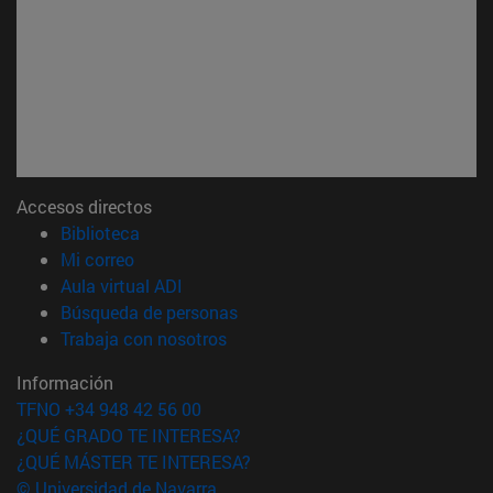
Accesos directos
(abre en nueva ventana)
Biblioteca
(abre en nueva ventana)
Mi correo
(abre en nueva ventana)
Aula virtual ADI
(abre en nueva ventana)
Búsqueda de personas
(abre en nueva ventana)
Trabaja con nosotros
Información
TFNO +34 948 42 56 00
¿QUÉ GRADO TE INTERESA?
¿QUÉ MÁSTER TE INTERESA?
© Universidad de Navarra