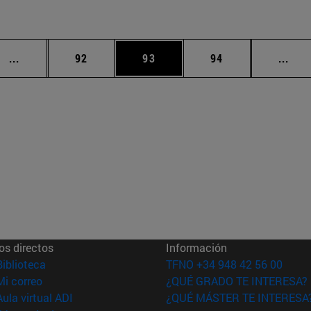
Páginas intermedias Use TAB para desplazarse.
Página
Página
Página
Pági
...
92
93
94
...
os directos
Información
(abre en nueva ventana)
Biblioteca
TFNO +34 948 42 56 00
(abre en nueva ventana)
Mi correo
¿QUÉ GRADO TE INTERESA?
(abre en nueva ventana)
Aula virtual ADI
¿QUÉ MÁSTER TE INTERESA