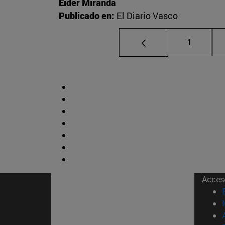
Eider Miranda
Publicado en:
El Diario Vasco
Página
1
Acces