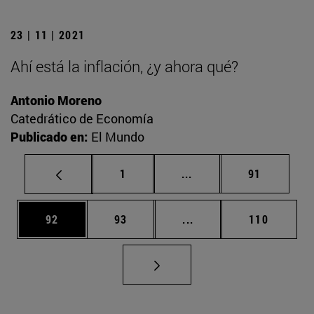
23 | 11 | 2021
Ahí está la inflación, ¿y ahora qué?
Antonio Moreno
Catedrático de Economía
Publicado en:
El Mundo
Página
Páginas intermedias Us
Página
1
...
91
Página
Página
Páginas intermedias U
Página
92
93
...
110