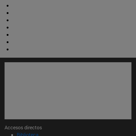
Accesos directos
(abre en nueva ventana)
Biblioteca