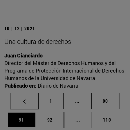
10 | 12 | 2021
Una cultura de derechos
Juan Cianciardo
Director del Máster de Derechos Humanos y del
Programa de Protección Internacional de Derechos
Humanos de la Universidad de Navarra
Publicado en:
Diario de Navarra
Página
Páginas intermedias Us
Página
1
...
90
Página
Página
Páginas intermedias U
Página
91
92
...
110