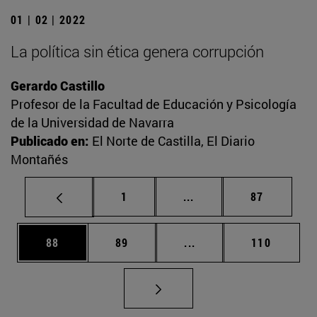
01 | 02 | 2022
La política sin ética genera corrupción
Gerardo Castillo
Profesor de la Facultad de Educación y Psicología
de la Universidad de Navarra
Publicado en:
El Norte de Castilla, El Diario
Montañés
Página
Páginas intermedias Us
Página
1
...
87
Página
Página
Páginas intermedias U
Página
88
89
...
110