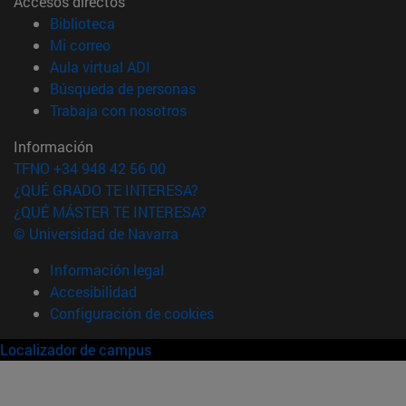
Accesos directos
(abre en nueva ventana)
Biblioteca
(abre en nueva ventana)
Mi correo
(abre en nueva ventana)
Aula virtual ADI
(abre en nueva ventana)
Búsqueda de personas
(abre en nueva ventana)
Trabaja con nosotros
Información
TFNO +34 948 42 56 00
¿QUÉ GRADO TE INTERESA?
¿QUÉ MÁSTER TE INTERESA?
© Universidad de Navarra
Información legal
Accesibilidad
Configuración de cookies
Localizador de campus