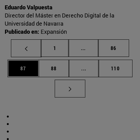
Eduardo Valpuesta
Director del Máster en Derecho Digital de la
Universidad de Navarra
Publicado en:
Expansión
Página
Páginas intermedias Us
Página
1
...
86
Página
Página
Páginas intermedias U
Página
87
88
...
110