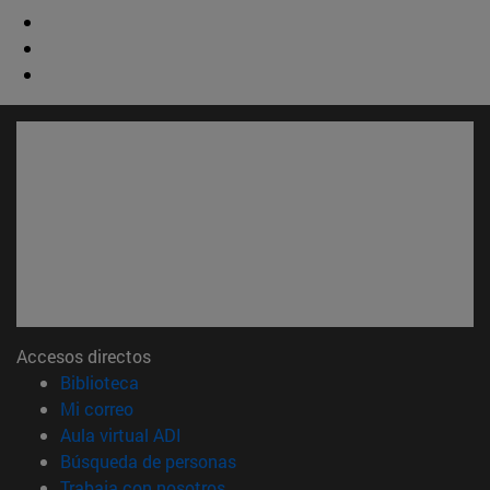
Accesos directos
(abre en nueva ventana)
Biblioteca
(abre en nueva ventana)
Mi correo
(abre en nueva ventana)
Aula virtual ADI
(abre en nueva ventana)
Búsqueda de personas
(abre en nueva ventana)
Trabaja con nosotros