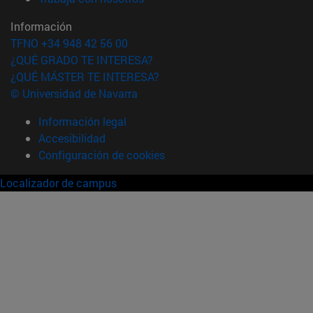
Información
TFNO +34 948 42 56 00
¿QUÉ GRADO TE INTERESA?
¿QUÉ MÁSTER TE INTERESA?
© Universidad de Navarra
Información legal
Accesibilidad
Configuración de cookies
Localizador de campus