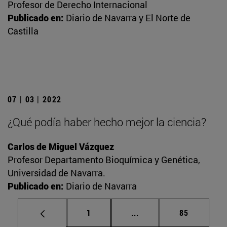
Profesor de Derecho Internacional
Publicado en:
Diario de Navarra y El Norte de
Castilla
07 | 03 | 2022
¿Qué podía haber hecho mejor la ciencia?
Carlos de Miguel Vázquez
Profesor Departamento Bioquímica y Genética,
Universidad de Navarra.
Publicado en:
Diario de Navarra
Página
Páginas intermedias Us
Página
1
...
85