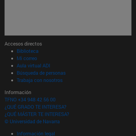
Accesos directos
(abre en nueva ventana)
Biblioteca
(abre en nueva ventana)
Mi correo
(abre en nueva ventana)
Aula virtual ADI
(abre en nueva ventana)
Búsqueda de personas
(abre en nueva ventana)
Trabaja con nosotros
Información
TFNO +34 948 42 56 00
¿QUÉ GRADO TE INTERESA?
¿QUÉ MÁSTER TE INTERESA?
© Universidad de Navarra
Información legal