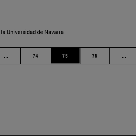
e la Universidad de Navarra
Páginas intermedias Use TAB para desplazarse.
Página
Página
Página
Pági
...
74
75
76
...