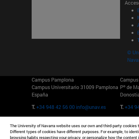
Acces
© Uni
Nava
Campus Pamplona
Campus 
Campus Universitario 31009 Pamplona
Pº de M
España
Donosti
T.
+34 948 42 56 00
info@unav.es
T.
+34 9
Campus Madrid (IESE)
Campus 
The University of Navarra website uses our own and third-party cookies 
Camino del Cerro Águila 3 28023
165 W 5
Different types of cookies have different purposes. For example, to identi
Madrid España
EE.UU
browsing habits respecting your privacy, or personalize how the content 