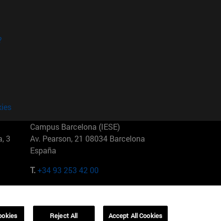
?
kies
Campus Barcelona (IESE)
, 3
Av. Pearson, 21 08034 Barcelona
España
T.
+34 93 253 42 00
Campus Sao Paulo (IESE)
5
Rua Martiniano de Carvalho, 573
01321001 Bela Vista Brasil
ookies
Reject All
Accept All Cookies