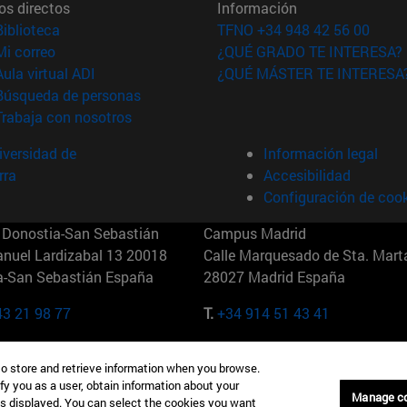
os directos
Información
(abre en nueva ventana)
Biblioteca
TFNO +34 948 42 56 00
(abre en nueva ventana)
Mi correo
¿QUÉ GRADO TE INTERESA?
(abre en nueva ventana)
Aula virtual ADI
¿QUÉ MÁSTER TE INTERESA
(abre en nueva ventana)
Búsqueda de personas
(abre en nueva ventana)
Trabaja con nosotros
versidad de
Información legal
rra
Accesibilidad
Configuración de coo
Donostia-San Sebastián
Campus Madrid
anuel Lardizabal 13 20018
Calle Marquesado de Sta. Marta
a-San Sebastián España
28027 Madrid España
43 21 98 77
T.
+34 914 51 43 41
Nueva York (IESE)
Campus Munich (IESE)
to store and retrieve information when you browse.
7th St 10019-2201 Nueva York
Maria-Theresia-Straße 15 8167
fy you as a user, obtain information about your
Múnich Alemania
Manage c
is displayed. You can select the cookies you want