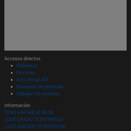
Accesos directos
(abre en nueva ventana)
Biblioteca
(abre en nueva ventana)
Mi correo
(abre en nueva ventana)
Aula virtual ADI
(abre en nueva ventana)
Búsqueda de personas
(abre en nueva ventana)
Trabaja con nosotros
Información
TFNO +34 948 42 56 00
¿QUÉ GRADO TE INTERESA?
¿QUÉ MÁSTER TE INTERESA?