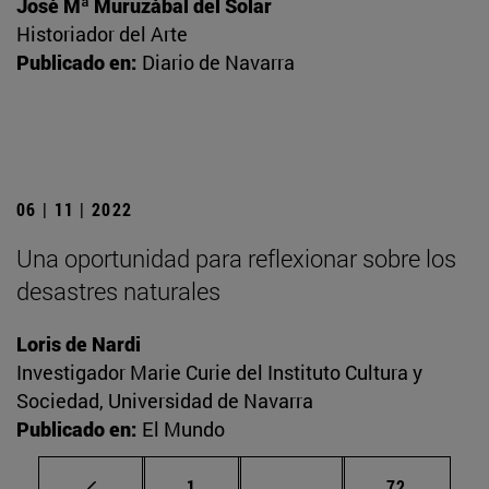
José Mª Muruzábal del Solar
Historiador del Arte
Publicado en:
Diario de Navarra
06 | 11 | 2022
Una oportunidad para reflexionar sobre los
desastres naturales
Loris de Nardi
Investigador Marie Curie del Instituto Cultura y
Sociedad, Universidad de Navarra
Publicado en:
El Mundo
Página
Páginas intermedias Us
Página
1
...
72