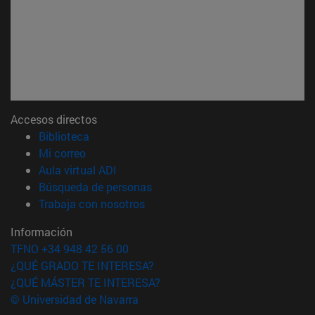
Accesos directos
(abre en nueva ventana)
Biblioteca
(abre en nueva ventana)
Mi correo
(abre en nueva ventana)
Aula virtual ADI
(abre en nueva ventana)
Búsqueda de personas
(abre en nueva ventana)
Trabaja con nosotros
Información
TFNO +34 948 42 56 00
¿QUÉ GRADO TE INTERESA?
¿QUÉ MÁSTER TE INTERESA?
© Universidad de Navarra