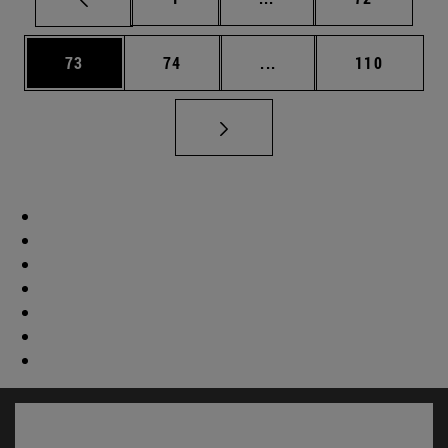
Página
Página
Páginas intermedias U
Página
73
74
...
110