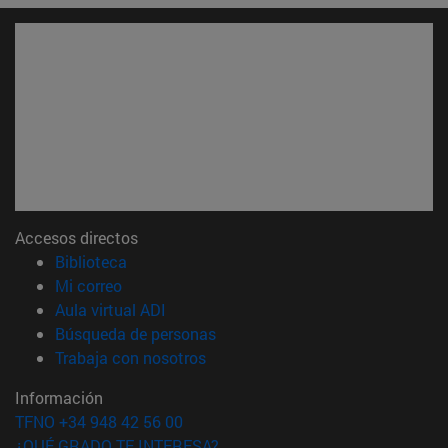
Accesos directos
(abre en nueva ventana)
Biblioteca
(abre en nueva ventana)
Mi correo
(abre en nueva ventana)
Aula virtual ADI
(abre en nueva ventana)
Búsqueda de personas
(abre en nueva ventana)
Trabaja con nosotros
Información
TFNO +34 948 42 56 00
¿QUÉ GRADO TE INTERESA?