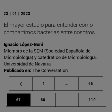
23 | 01 | 2023
El mayor estudio para entender cómo
compartimos bacterias entre nosotros
Ignacio López-Goñi
MIembro de la SEM (Sociedad Española de
Microbiología) y catedrático de Microbiología,
Universidad de Navarra
Publicado en:
The Conversation
Página
Páginas intermedias Us
Página
1
...
66
Página
Página
Páginas intermedias U
Página
67
68
...
110