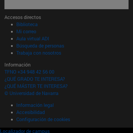
Accesos directos
(abre en nueva ventana)
Biblioteca
(abre en nueva ventana)
Mi correo
(abre en nueva ventana)
Aula virtual ADI
(abre en nueva ventana)
Búsqueda de personas
(abre en nueva ventana)
Trabaja con nosotros
Información
TFNO +34 948 42 56 00
¿QUÉ GRADO TE INTERESA?
¿QUÉ MÁSTER TE INTERESA?
© Universidad de Navarra
Información legal
Accesibilidad
Configuración de cookies
Localizador de campus