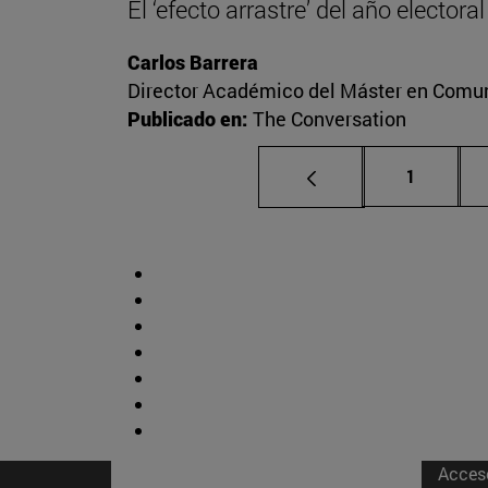
El ‘efecto arrastre’ del año elector
Carlos Barrera
Director Académico del Máster en Comuni
Publicado en:
The Conversation
Página
1
Acces