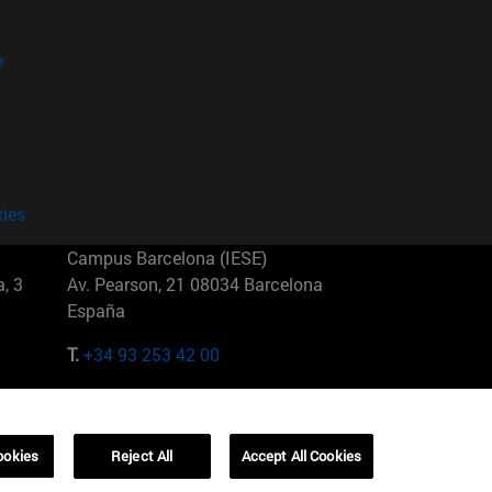
?
kies
Campus Barcelona (IESE)
, 3
Av. Pearson, 21 08034 Barcelona
España
T.
+34 93 253 42 00
Campus Sao Paulo (IESE)
5
Rua Martiniano de Carvalho, 573
01321001 Bela Vista Brasil
ookies
Reject All
Accept All Cookies