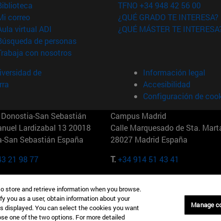
(abre en nueva ventana)
Biblioteca
TFNO +34 948 42 56 00
(abre en nueva ventana)
Mi correo
¿QUÉ GRADO TE INTERESA?
(abre en nueva ventana)
Aula virtual ADI
¿QUÉ MÁSTER TE INTERESA
(abre en nueva ventana)
Búsqueda de personas
(abre en nueva ventana)
Trabaja con nosotros
versidad de
Información legal
rra
Accesibilidad
Configuración de coo
Donostia-San Sebastián
Campus Madrid
anuel Lardizabal 13 20018
Calle Marquesado de Sta. Marta
a-San Sebastián España
28027 Madrid España
43 21 98 77
T.
+34 914 51 43 41
Nueva York (IESE)
Campus Munich (IESE)
to store and retrieve information when you browse.
7th St 10019-2201 Nueva York
Maria-Theresia-Straße 15 8167
fy you as a user, obtain information about your
Múnich Alemania
Manage c
is displayed. You can select the cookies you want
oose one of the two options. For more detailed