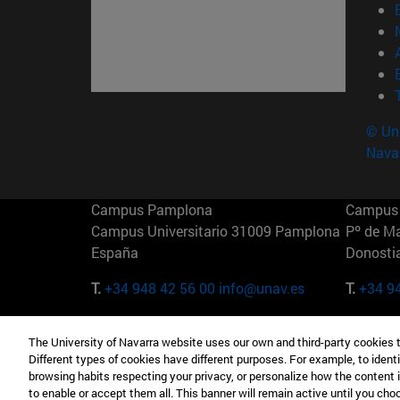
© Uni
Nava
Campus Pamplona
Campus 
Campus Universitario 31009 Pamplona
Pº de M
España
Donosti
T.
+34 948 42 56 00
info@unav.es
T.
+34 9
Campus Madrid (IESE)
Campus 
The University of Navarra website uses our own and third-party cookies 
Camino del Cerro Águila 3 28023
165 W 5
Different types of cookies have different purposes. For example, to identi
Madrid España
EE.UU
browsing habits respecting your privacy, or personalize how the content 
to enable or accept them all. This banner will remain active until you ch