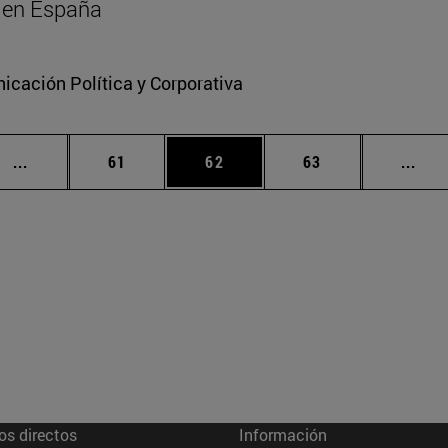
al en España
cación Política y Corporativa
Páginas intermedias Use TAB para desplazarse.
Página
Página
Página
Pági
...
61
62
63
...
os directos
Información