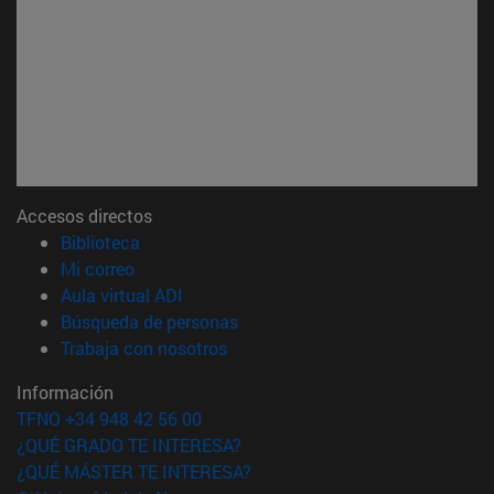
Accesos directos
(abre en nueva ventana)
Biblioteca
(abre en nueva ventana)
Mi correo
(abre en nueva ventana)
Aula virtual ADI
(abre en nueva ventana)
Búsqueda de personas
(abre en nueva ventana)
Trabaja con nosotros
Información
TFNO +34 948 42 56 00
¿QUÉ GRADO TE INTERESA?
¿QUÉ MÁSTER TE INTERESA?