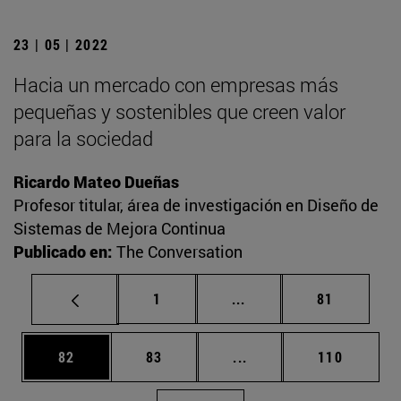
23 | 05 | 2022
Hacia un mercado con empresas más
pequeñas y sostenibles que creen valor
para la sociedad
Ricardo Mateo Dueñas
Profesor titular, área de investigación en Diseño de
Sistemas de Mejora Continua
Publicado en:
The Conversation
Página
Páginas intermedias Us
Página
1
...
81
Página
Página
Páginas intermedias U
Página
82
83
...
110