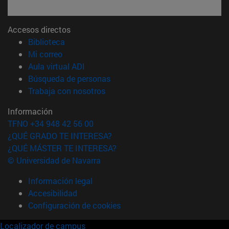
Accesos directos
(abre en nueva ventana)
Biblioteca
(abre en nueva ventana)
Mi correo
(abre en nueva ventana)
Aula virtual ADI
(abre en nueva ventana)
Búsqueda de personas
(abre en nueva ventana)
Trabaja con nosotros
Información
TFNO +34 948 42 56 00
¿QUÉ GRADO TE INTERESA?
¿QUÉ MÁSTER TE INTERESA?
© Universidad de Navarra
Información legal
Accesibilidad
Configuración de cookies
Localizador de campus