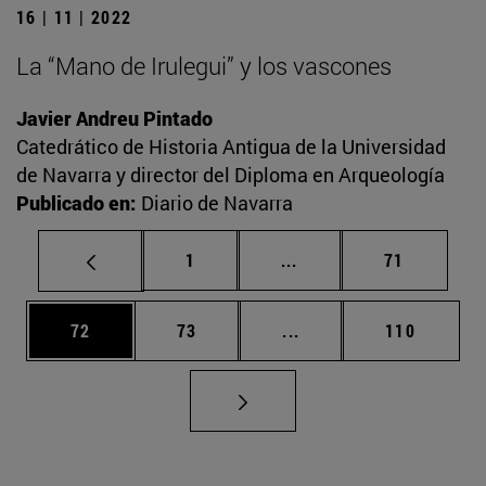
16 | 11 | 2022
La “Mano de Irulegui” y los vascones
Javier Andreu Pintado
Catedrático de Historia Antigua de la Universidad
de Navarra y director del Diploma en Arqueología
Publicado en:
Diario de Navarra
Página
Páginas intermedias Us
Página
1
...
71
Página
Página
Páginas intermedias U
Página
72
73
...
110