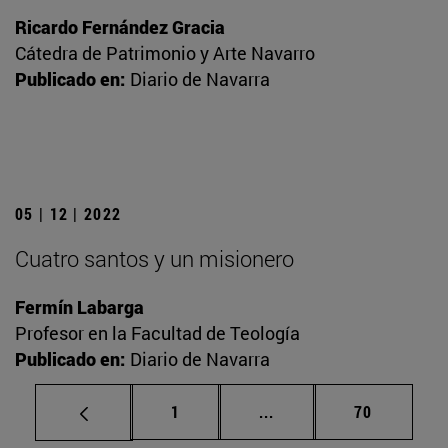
Ricardo Fernández Gracia
Cátedra de Patrimonio y Arte Navarro
Publicado en:
Diario de Navarra
05 | 12 | 2022
Cuatro santos y un misionero
Fermín Labarga
Profesor en la Facultad de Teología
Publicado en:
Diario de Navarra
Página
Páginas intermedias Us
Página
1
...
70