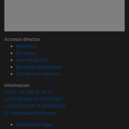
Accesos directos
(abre en nueva ventana)
Biblioteca
(abre en nueva ventana)
Mi correo
(abre en nueva ventana)
Aula virtual ADI
(abre en nueva ventana)
Búsqueda de personas
(abre en nueva ventana)
Trabaja con nosotros
Información
TFNO +34 948 42 56 00
¿QUÉ GRADO TE INTERESA?
¿QUÉ MÁSTER TE INTERESA?
© Universidad de Navarra
Información legal