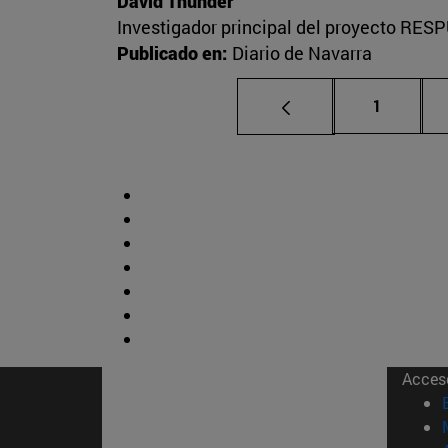
David Thunder
Investigador principal del proyecto RESP
Publicado en:
Diario de Navarra
Página
1
Acces