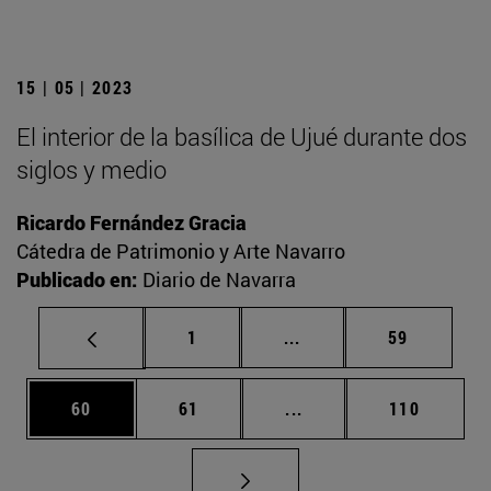
15 | 05 | 2023
El interior de la basílica de Ujué durante dos
siglos y medio
Ricardo Fernández Gracia
Cátedra de Patrimonio y Arte Navarro
Publicado en:
Diario de Navarra
Página
Páginas intermedias Us
Página
1
...
59
Página
Página
Páginas intermedias U
Página
60
61
...
110