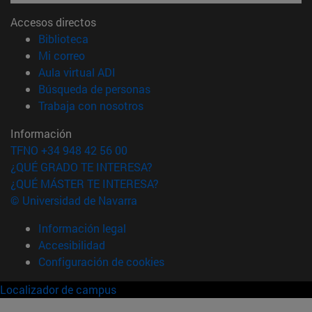
Accesos directos
(abre en nueva ventana)
Biblioteca
(abre en nueva ventana)
Mi correo
(abre en nueva ventana)
Aula virtual ADI
(abre en nueva ventana)
Búsqueda de personas
(abre en nueva ventana)
Trabaja con nosotros
Información
TFNO +34 948 42 56 00
¿QUÉ GRADO TE INTERESA?
¿QUÉ MÁSTER TE INTERESA?
© Universidad de Navarra
Información legal
Accesibilidad
Configuración de cookies
Localizador de campus