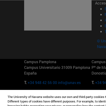
Acces
© Uni
Nava
Campus Pamplona
Campus 
Campus Universitario 31009 Pamplona
Pº de M
España
Donosti
T.
+34 948 42 56 00
info@unav.es
T.
+34 9
Campus Madrid (IESE)
Campus 
The University of Navarra website uses our own and third-party cookies 
Camino del Cerro Águila 3 28023
165 W 5
Different types of cookies have different purposes. For example, to identi
Madrid España
EE.UU
browsing habits respecting your privacy, or personalize how the content 