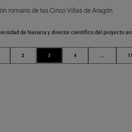
zón romano de las Cinco Villas de Aragón
versidad de Navarra y director científico del proyecto a
ágina
Página
Página
Página
Páginas int
P
2
3
4
...
1