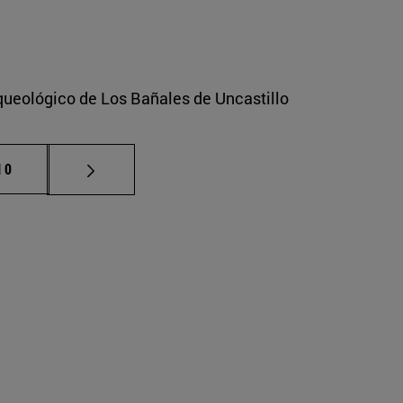
rqueológico de Los Bañales de Uncastillo
ermedias Use TAB para desplazarse.
ágina
10