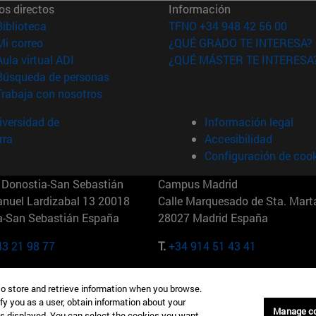
os directos
Información
(abre en nueva ventana)
Biblioteca
TFNO +34 948 42 56 00
(abre en nueva ventana)
Mi correo
¿QUÉ GRADO TE INTERESA?
(abre en nueva ventana)
Aula virtual ADI
¿QUÉ MÁSTER TE INTERESA
(abre en nueva ventana)
Búsqueda de personas
(abre en nueva ventana)
Trabaja con nosotros
versidad de
Información legal
rra
Accesibilidad
Configuración de coo
Donostia-San Sebastián
Campus Madrid
anuel Lardizabal 13 20018
Calle Marquesado de Sta. Marta
a-San Sebastián España
28027 Madrid España
43 21 98 77
T.
+34 914 51 43 41
Nueva York (IESE)
Campus Munich (IESE)
to store and retrieve information when you browse.
7th St 10019-2201 Nueva York
Maria-Theresia-Straße 15 8167
fy you as a user, obtain information about your
Múnich Alemania
Manage c
is displayed. You can select the cookies you want