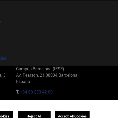
?
kies
Campus Barcelona (IESE)
, 3
Av. Pearson, 21 08034 Barcelona
España
T.
+34 93 253 42 00
Campus Sao Paulo (IESE)
5
Rua Martiniano de Carvalho, 573
01321001 Bela Vista Brasil
ookies
Reject All
Accept All Cookies