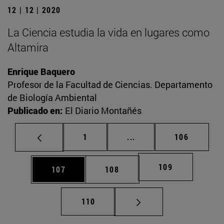
12 | 12 | 2020
La Ciencia estudia la vida en lugares como
Altamira
Enrique Baquero
Profesor de la Facultad de Ciencias. Departamento
de Biología Ambiental
Publicado en:
El Diario Montañés
Página
Páginas intermedias Us
Página
1
...
106
Página
109
Página
Página
107
108
Página
110