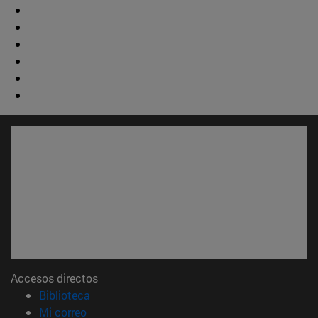
Accesos directos
(abre en nueva ventana)
Biblioteca
(abre en nueva ventana)
Mi correo