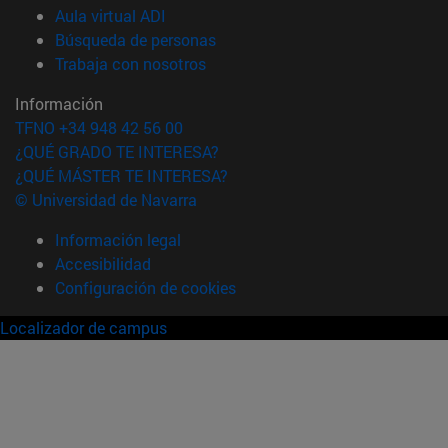
(abre en nueva ventana)
Aula virtual ADI
(abre en nueva ventana)
Búsqueda de personas
(abre en nueva ventana)
Trabaja con nosotros
Información
TFNO +34 948 42 56 00
¿QUÉ GRADO TE INTERESA?
¿QUÉ MÁSTER TE INTERESA?
© Universidad de Navarra
Información legal
Accesibilidad
Configuración de cookies
Localizador de campus