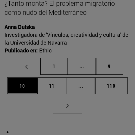
¿Tanto monta? El problema migratorio
como nudo del Mediterráneo
Anna Dulska
Investigadora de 'Vínculos, creatividad y cultura' de
la Universidad de Navarra
Publicado en:
Ethic
Página
Páginas intermedias U
Página
1
...
9
Página
Página
Páginas intermedias U
Página
10
11
...
110