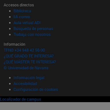
Accesos directos
(abre en nueva ventana)
Biblioteca
(abre en nueva ventana)
Mi correo
(abre en nueva ventana)
Aula virtual ADI
(abre en nueva ventana)
Búsqueda de personas
(abre en nueva ventana)
Trabaja con nosotros
Información
TFNO +34 948 42 56 00
¿QUÉ GRADO TE INTERESA?
¿QUÉ MÁSTER TE INTERESA?
© Universidad de Navarra
Información legal
Accesibilidad
Configuración de cookies
Localizador de campus