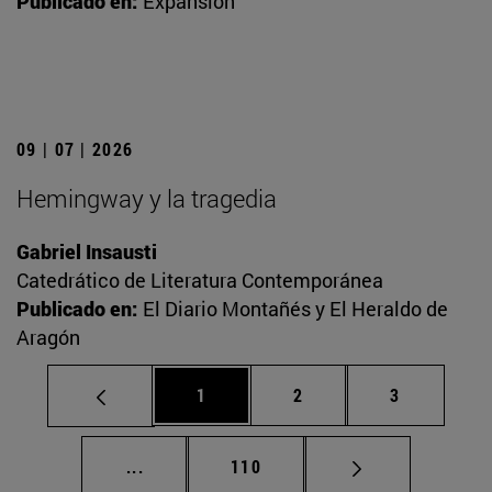
Publicado en:
Expansión
09 | 07 | 2026
Hemingway y la tragedia
Gabriel Insausti
Catedrático de Literatura Contemporánea
Publicado en:
El Diario Montañés y El Heraldo de
Aragón
Página
Página
Página
1
2
3
Páginas intermedias Use TAB para desplaz
Página
...
110