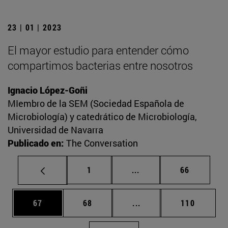
23 | 01 | 2023
El mayor estudio para entender cómo
compartimos bacterias entre nosotros
Ignacio López-Goñi
MIembro de la SEM (Sociedad Española de
Microbiología) y catedrático de Microbiología,
Universidad de Navarra
Publicado en:
The Conversation
Página
Páginas intermedias Us
Página
1
...
66
Página
Página
Páginas intermedias U
Página
67
68
...
110