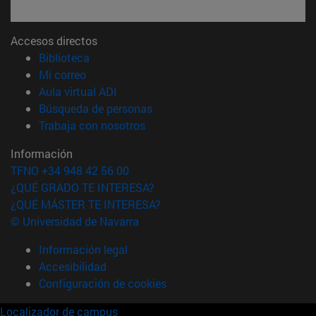
Accesos directos
(abre en nueva ventana)
Biblioteca
(abre en nueva ventana)
Mi correo
(abre en nueva ventana)
Aula virtual ADI
(abre en nueva ventana)
Búsqueda de personas
(abre en nueva ventana)
Trabaja con nosotros
Información
TFNO +34 948 42 56 00
¿QUÉ GRADO TE INTERESA?
¿QUÉ MÁSTER TE INTERESA?
© Universidad de Navarra
Información legal
Accesibilidad
Configuración de cookies
Localizador de campus