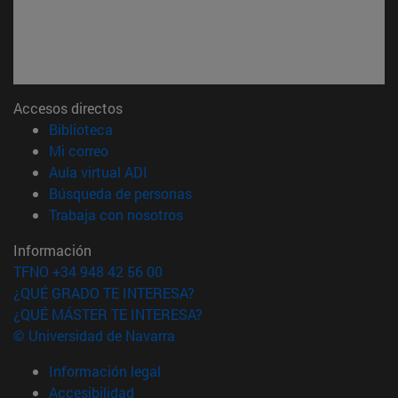
Accesos directos
(abre en nueva ventana)
Biblioteca
(abre en nueva ventana)
Mi correo
(abre en nueva ventana)
Aula virtual ADI
(abre en nueva ventana)
Búsqueda de personas
(abre en nueva ventana)
Trabaja con nosotros
Información
TFNO +34 948 42 56 00
¿QUÉ GRADO TE INTERESA?
¿QUÉ MÁSTER TE INTERESA?
© Universidad de Navarra
Información legal
Accesibilidad