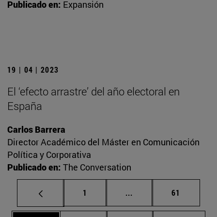
Publicado en:
Expansión
19 | 04 | 2023
El ‘efecto arrastre’ del año electoral en
España
Carlos Barrera
Director Académico del Máster en Comunicación
Política y Corporativa
Publicado en:
The Conversation
Página
Páginas intermedias Us
Página
1
...
61