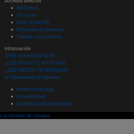
Accesos directos
(abre en nueva ventana)
Biblioteca
(abre en nueva ventana)
Mi correo
(abre en nueva ventana)
Aula virtual ADI
(abre en nueva ventana)
Búsqueda de personas
(abre en nueva ventana)
Trabaja con nosotros
Información
TFNO +34 948 42 56 00
¿QUÉ GRADO TE INTERESA?
¿QUÉ MÁSTER TE INTERESA?
© Universidad de Navarra
Información legal
Accesibilidad
Configuración de cookies
Localizador de campus