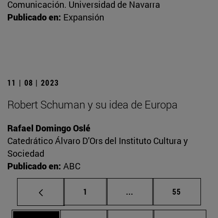
Comunicación. Universidad de Navarra
Publicado en:
Expansión
11 | 08 | 2023
Robert Schuman y su idea de Europa
Rafael Domingo Oslé
Catedrático Álvaro D'Ors del Instituto Cultura y
Sociedad
Publicado en:
ABC
Página
Páginas intermedias Us
Página
1
...
55