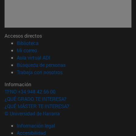
Accesos directos
(abre en nueva ventana)
Biblioteca
(abre en nueva ventana)
Mi correo
(abre en nueva ventana)
Aula virtual ADI
(abre en nueva ventana)
Búsqueda de personas
(abre en nueva ventana)
Trabaja con nosotros
Información
TFNO +34 948 42 56 00
¿QUÉ GRADO TE INTERESA?
¿QUÉ MÁSTER TE INTERESA?
© Universidad de Navarra
Información legal
Accesibilidad