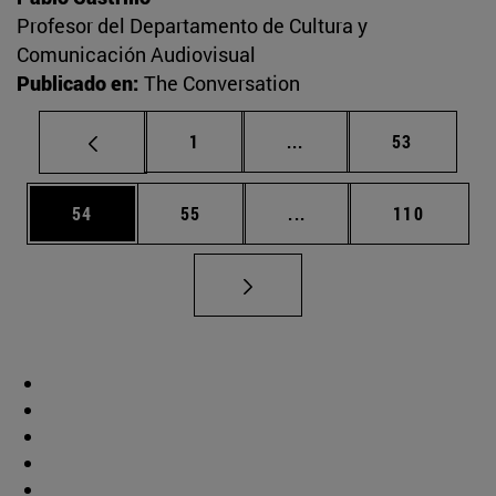
Profesor del Departamento de Cultura y
Comunicación Audiovisual
Publicado en:
The Conversation
Página
Páginas intermedias Us
Página
1
...
53
Página
Página
Páginas intermedias U
Página
54
55
...
110