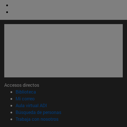
Accesos directos
(abre en nueva ventana)
Biblioteca
(abre en nueva ventana)
Mi correo
(abre en nueva ventana)
Aula virtual ADI
(abre en nueva ventana)
Búsqueda de personas
(abre en nueva ventana)
Trabaja con nosotros