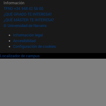
Información
TFNO +34 948 42 56 00
¿QUÉ GRADO TE INTERESA?
¿QUÉ MÁSTER TE INTERESA?
© Universidad de Navarra
Información legal
Accesibilidad
Configuración de cookies
Localizador de campus