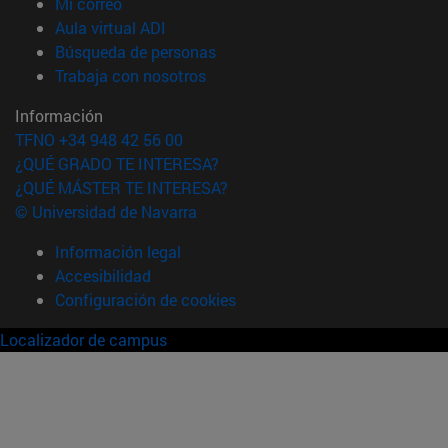
(abre en nueva ventana)
Mi correo
(abre en nueva ventana)
Aula virtual ADI
(abre en nueva ventana)
Búsqueda de personas
(abre en nueva ventana)
Trabaja con nosotros
Información
TFNO +34 948 42 56 00
¿QUÉ GRADO TE INTERESA?
¿QUÉ MÁSTER TE INTERESA?
© Universidad de Navarra
Información legal
Accesibilidad
Configuración de cookies
Localizador de campus