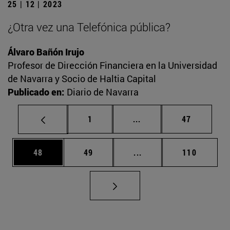
25 | 12 | 2023
¿Otra vez una Telefónica pública?
Álvaro Bañón Irujo
Profesor de Dirección Financiera en la Universidad
de Navarra y Socio de Haltia Capital
Publicado en:
Diario de Navarra
Página
Páginas intermedias Us
Página
1
...
47
Página
Página
Páginas intermedias U
Página
48
49
...
110