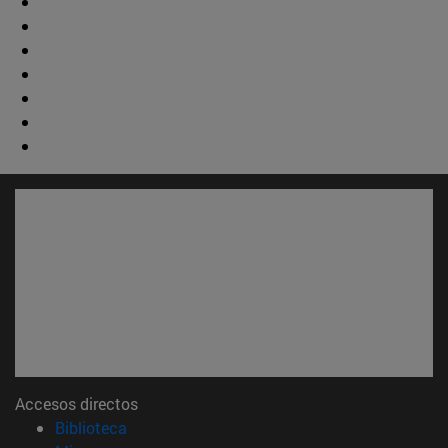
Accesos directos
(abre en nueva ventana)
Biblioteca