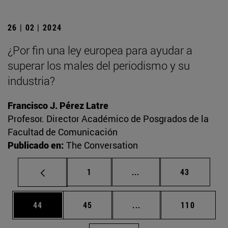
26 | 02 | 2024
¿Por fin una ley europea para ayudar a
superar los males del periodismo y su
industria?
Francisco J. Pérez Latre
Profesor. Director Académico de Posgrados de la
Facultad de Comunicación
Publicado en:
The Conversation
Página
Páginas intermedias Us
Página
1
...
43
Página
Página
Páginas intermedias U
Página
44
45
...
110