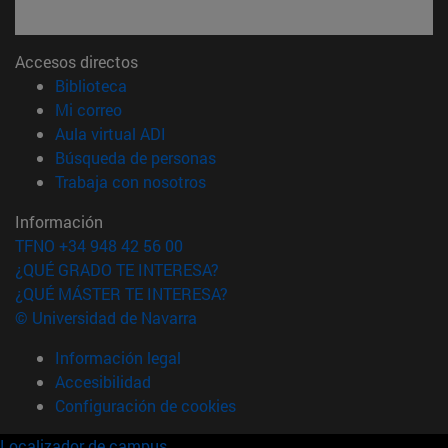
Accesos directos
(abre en nueva ventana)
Biblioteca
(abre en nueva ventana)
Mi correo
(abre en nueva ventana)
Aula virtual ADI
(abre en nueva ventana)
Búsqueda de personas
(abre en nueva ventana)
Trabaja con nosotros
Información
TFNO +34 948 42 56 00
¿QUÉ GRADO TE INTERESA?
¿QUÉ MÁSTER TE INTERESA?
© Universidad de Navarra
Información legal
Accesibilidad
Configuración de cookies
Localizador de campus