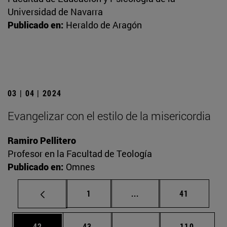
Universidad de Navarra
Publicado en:
Heraldo de Aragón
03 | 04 | 2024
Evangelizar con el estilo de la misericordia
Ramiro Pellitero
Profesor en la Facultad de Teología
Publicado en:
Omnes
Página
Páginas intermedias Us
Página
1
...
41
Página
Página
Páginas intermedias U
Página
42
43
...
110