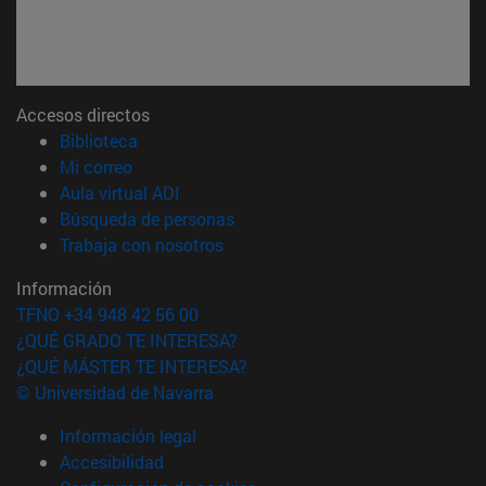
Accesos directos
(abre en nueva ventana)
Biblioteca
(abre en nueva ventana)
Mi correo
(abre en nueva ventana)
Aula virtual ADI
(abre en nueva ventana)
Búsqueda de personas
(abre en nueva ventana)
Trabaja con nosotros
Información
TFNO +34 948 42 56 00
¿QUÉ GRADO TE INTERESA?
¿QUÉ MÁSTER TE INTERESA?
© Universidad de Navarra
Información legal
Accesibilidad