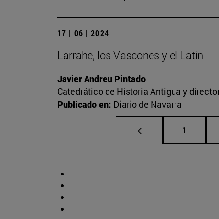
17 | 06 | 2024
Larrahe, los Vascones y el Latín
Javier Andreu Pintado
Catedrático de Historia Antigua y direct
Publicado en:
Diario de Navarra
Página
1