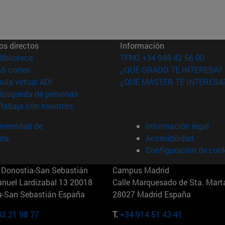
os directos
Información
(abre en nueva ventana)
Biblioteca
TFNO +34 948 42 56 00
(abre en nueva ventana)
Mi correo
¿QUÉ GRADO TE INTERESA?
(abre en nueva ventana)
Aula virtual ADI
¿QUÉ MÁSTER TE INTERESA
(abre en nueva ventana)
Búsqueda de personas
(abre en nueva ventana)
Trabaja con nosotros
versidad de
Información legal
rra
Accesibilidad
Configuración de coo
Donostia-San Sebastián
Campus Madrid
anuel Lardizabal 13 20018
Calle Marquesado de Sta. Marta
a-San Sebastián España
28027 Madrid España
43 21 98 77
T.
+34 914 51 43 41