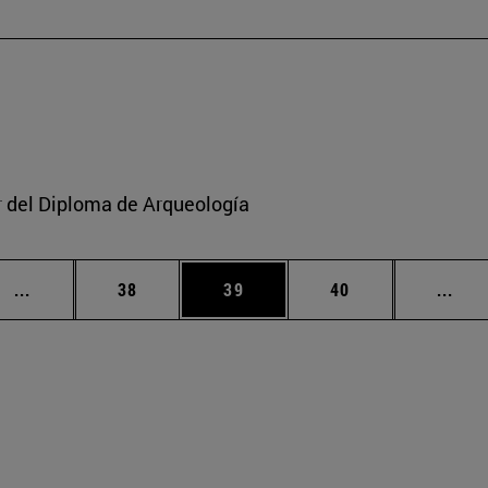
or del Diploma de Arqueología
Páginas intermedias Use TAB para desplazarse.
Página
Página
Página
Pági
...
38
39
40
...