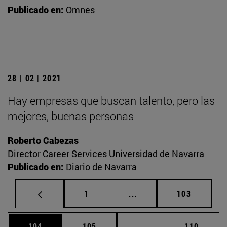
Publicado en:
Omnes
28 | 02 | 2021
Hay empresas que buscan talento, pero las
mejores, buenas personas
Roberto Cabezas
Director Career Services Universidad de Navarra
Publicado en:
Diario de Navarra
Página
Páginas intermedias Us
Página
1
...
103
Página
Página
Páginas intermedias 
Página
104
105
...
110