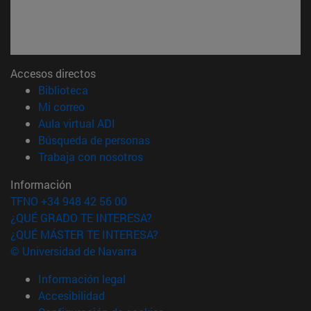
Accesos directos
(abre en nueva ventana)
Biblioteca
(abre en nueva ventana)
Mi correo
(abre en nueva ventana)
Aula virtual ADI
(abre en nueva ventana)
Búsqueda de personas
(abre en nueva ventana)
Trabaja con nosotros
Información
TFNO +34 948 42 56 00
¿QUÉ GRADO TE INTERESA?
¿QUÉ MÁSTER TE INTERESA?
© Universidad de Navarra
Información legal
Accesibilidad