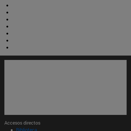
Accesos directos
(abre en nueva ventana)
Biblioteca