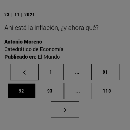
23 | 11 | 2021
Ahí está la inflación, ¿y ahora qué?
Antonio Moreno
Catedrático de Economía
Publicado en:
El Mundo
Página
Páginas intermedias Us
Página
1
...
91
Página
Página
Páginas intermedias U
Página
92
93
...
110