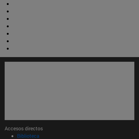
Accesos directos
(abre en nueva ventana)
Biblioteca