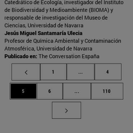
Catedrático de Ecología, investigador del Instituto
de Biodiversidad y Medioambiente (BIOMA) y
responsable de investigación del Museo de
Ciencias, Universidad de Navarra
Jesús Miguel Santamaría Ulecia
Profesor de Química Ambiental y Contaminación
Atmosférica, Universidad de Navarra
Publicado en:
The Conversation España
Página
Páginas intermedias U
Página
1
...
4
Página
Página
Páginas intermedias Use
Página
5
6
...
110