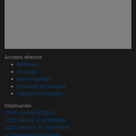
Accesos directos
(abre en nueva ventana)
Biblioteca
(abre en nueva ventana)
Mi correo
(abre en nueva ventana)
Aula virtual ADI
(abre en nueva ventana)
Búsqueda de personas
(abre en nueva ventana)
Trabaja con nosotros
Información
TFNO +34 948 42 56 00
¿QUÉ GRADO TE INTERESA?
¿QUÉ MÁSTER TE INTERESA?
© Universidad de Navarra