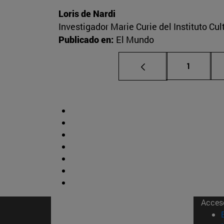
Loris de Nardi
Investigador Marie Curie del Instituto Cu
Publicado en:
El Mundo
Página
1
Acces