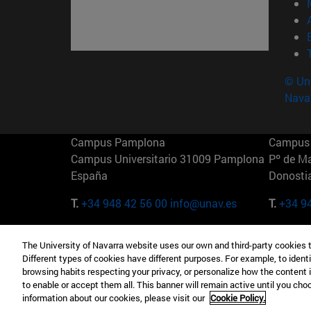
© Uni
Nava
Campus Pamplona
Campus 
Campus Universitario 31009 Pamplona
Pº de M
España
Donosti
T.
+34 948 42 56 00
info@unav.es
T.
+34 9
Campus Madrid (IESE)
Campus 
The University of Navarra website uses our own and third-party cookies 
Camino del Cerro Águila 3 28023
165 W 5
Different types of cookies have different purposes. For example, to identi
Madrid España
EE.UU
browsing habits respecting your privacy, or personalize how the content 
to enable or accept them all. This banner will remain active until you ch
T.
+34 912 11 30 00
T.
+1 64
information about our cookies, please visit our
Cookie Policy.