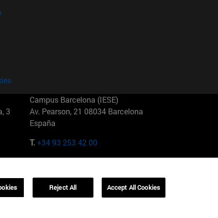
?
kies
Campus Barcelona (IESE)
, 3
Av. Pearson, 21 08034 Barcelona
España
T.
+34 93 253 42 00
Campus Sao Paulo (IESE)
5
Rua Martiniano de Carvalho, 573
01321001 Bela Vista Brasil
ookies
Reject All
Accept All Cookies
T.
+55 11 3177-8300