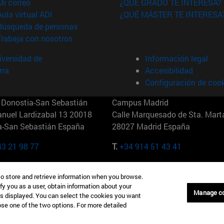
(abre en nueva ventana)
Mi correo
¿QUÉ GRADO TE INTERESA?
(abre en nueva ventana)
Aula virtual ADI
¿QUÉ MÁSTER TE INTERESA
(abre en nueva ventana)
Búsqueda de personas
(abre en nueva ventana)
Trabaja con nosotros
versidad de
Información legal
rra
Accesibilidad
Configuración de coo
Donostia-San Sebastián
Campus Madrid
anuel Lardizabal 13 20018
Calle Marquesado de Sta. Marta
a-San Sebastián España
28027 Madrid España
43 21 98 77
T.
+34 914 51 43 41
Nueva York (IESE)
Campus Munich (IESE)
to store and retrieve information when you browse.
7th St 10019-2201 Nueva York
Maria-Theresia-Straße 15 8167
fy you as a user, obtain information about your
Múnich Alemania
Manage c
is displayed. You can select the cookies you want
oose one of the two options. For more detailed
6 346 8850
T.
+49 89 24209790