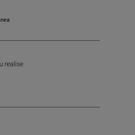
ánea
 realise