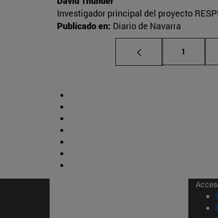
David Thunder
Investigador principal del proyecto RESP
Publicado en:
Diario de Navarra
Página
1
Acces