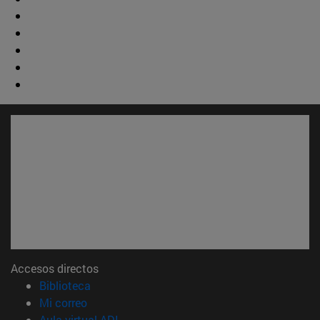
Accesos directos
(abre en nueva ventana)
Biblioteca
(abre en nueva ventana)
Mi correo
(abre en nueva ventana)
Aula virtual ADI