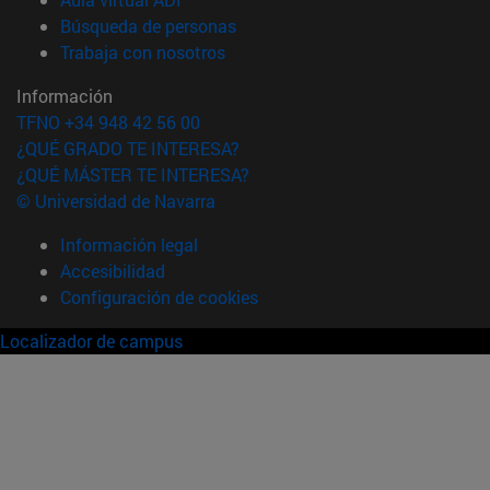
(abre en nueva ventana)
Búsqueda de personas
(abre en nueva ventana)
Trabaja con nosotros
Información
TFNO +34 948 42 56 00
¿QUÉ GRADO TE INTERESA?
¿QUÉ MÁSTER TE INTERESA?
© Universidad de Navarra
Información legal
Accesibilidad
Configuración de cookies
Localizador de campus