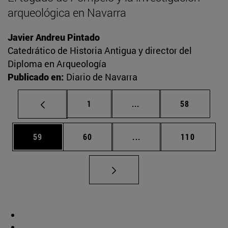
arqueológica en Navarra
Javier Andreu Pintado
Catedrático de Historia Antigua y director del
Diploma en Arqueología
Publicado en:
Diario de Navarra
Página
Páginas intermedias Us
Página
1
...
58
Página
Página
Páginas intermedias U
Página
59
60
...
110