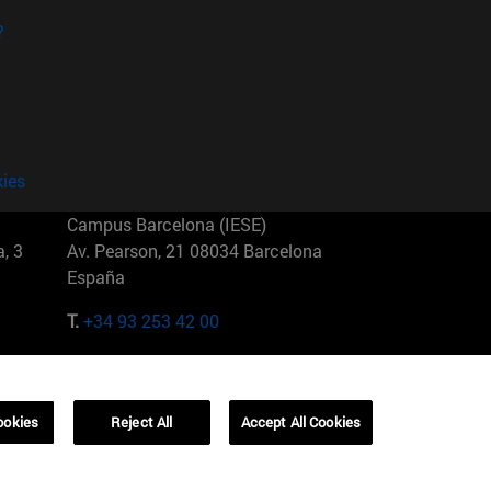
?
kies
Campus Barcelona (IESE)
, 3
Av. Pearson, 21 08034 Barcelona
España
T.
+34 93 253 42 00
Campus Sao Paulo (IESE)
5
Rua Martiniano de Carvalho, 573
01321001 Bela Vista Brasil
ookies
Reject All
Accept All Cookies
T.
+55 11 3177-8300