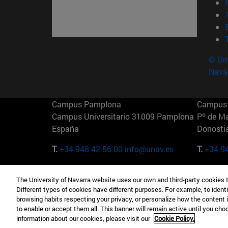
© Uni
Nava
Campus Pamplona
Campus 
Campus Universitario 31009 Pamplona
Pº de M
España
Donosti
T.
+34 948 42 56 00
info@unav.es
T.
+34 9
Campus Madrid (IESE)
Campus 
The University of Navarra website uses our own and third-party cookies 
Camino del Cerro Águila 3 28023
165 W 5
Different types of cookies have different purposes. For example, to identi
Madrid España
EE.UU
browsing habits respecting your privacy, or personalize how the content 
to enable or accept them all. This banner will remain active until you ch
T.
+34 912 11 30 00
T.
+1 64
information about our cookies, please visit our
Cookie Policy.