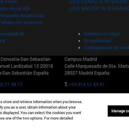
(abre en nueva ventana)
Mi correo
¿QUÉ GRADO TE INTERESA?
(abre en nueva ventana)
Aula virtual ADI
¿QUÉ MÁSTER TE INTERESA
(abre en nueva ventana)
Búsqueda de personas
(abre en nueva ventana)
Trabaja con nosotros
versidad de
Información legal
rra
Accesibilidad
Configuración de coo
Donostia-San Sebastián
Campus Madrid
anuel Lardizabal 13 20018
Calle Marquesado de Sta. Marta
a-San Sebastián España
28027 Madrid España
43 21 98 77
T.
+34 914 51 43 41
Nueva York (IESE)
Campus Munich (IESE)
to store and retrieve information when you browse.
7th St 10019-2201 Nueva York
Maria-Theresia-Straße 15 8167
fy you as a user, obtain information about your
Múnich Alemania
Manage c
is displayed. You can select the cookies you want
oose one of the two options. For more detailed
6 346 8850
T.
+49 89 24209790