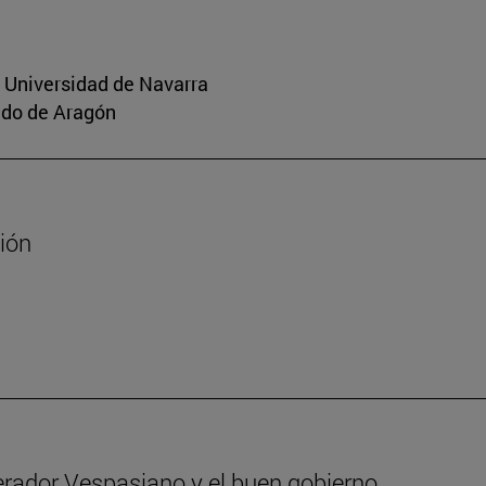
a Universidad de Navarra
aldo de Aragón
sión
erador Vespasiano y el buen gobierno