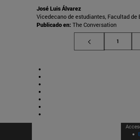
José Luis Álvarez
Vicedecano de estudiantes, Facultad d
Publicado en:
The Conversation
Página
1
Acces